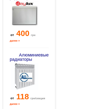
400
от
грн
далее »
Алюминиевые
радиаторы
118
от
грн/секция
далее »