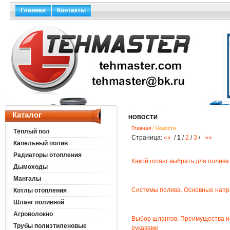
Главная
Контакты
Каталог
НОВОСТИ
Главная
/ Новости
Тёплый пол
Страница:
««
/
1
/
2
/
3
/
»»
Капельный полив
Радиаторы отопления
Какой шланг выбрать для полива
Дымоходы
Мангалы
Системы полива. Основные напр
Котлы отопления
Шланг поливной
Агроволокно
Выбор шлангов. Преимущества и
Трубы полиэтиленовые
рукавами