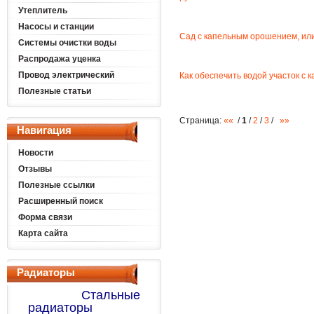
Утеплитель
Насосы и станции
Сад с капельным орошением, ил
Системы очистки воды
Распродажа уценка
Провод электрический
Как обеспечить водой участок с
Полезные статьи
Страница:
««
/
1
/
2
/
3
/
»»
Навигация
Новости
Отзывы
Полезные ссылки
Расширенный поиск
Форма связи
Карта сайта
Радиаторы
отопления
Стальные
радиаторы